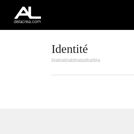
Identité
blablablabblabalbalbla